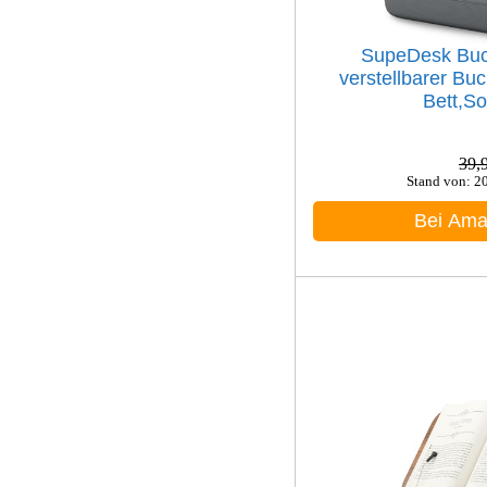
SupeDesk Buc
verstellbarer Buc
Bett,So
39,
Stand von: 2
Bei Am