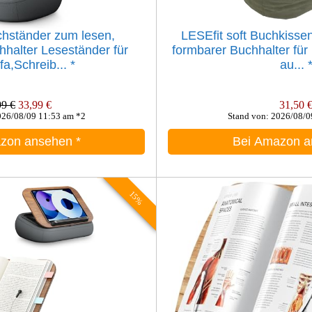
hständer zum lesen,
LESEfit soft Buchkissen
hhalter Leseständer für
formbarer Buchhalter für 
fa,Schreib...
*
au...
99 €
33,99 €
31,50 
026/08/09 11:53 am *2
Stand von: 2026/08/0
azon ansehen
*
Bei Amazon 
15%