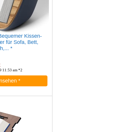
 Bequemer Kissen-
r für Sofa, Bett,
h,...
*
€
9 11:53 am *2
ansehen
*