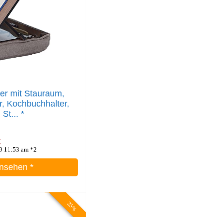
r mit Stauraum,
r, Kochbuchhalter,
St...
*
€
9 11:53 am *2
ansehen
*
25%