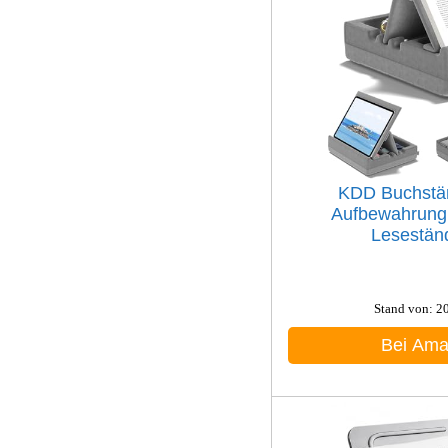
KDD Buchstän
Aufbewahrung,
Leseständ
Stand von: 2
Bei Am