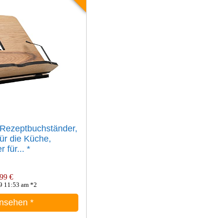
Rezeptbuchständer,
ür die Küche,
 für...
*
99 €
9 11:53 am *2
ansehen
*