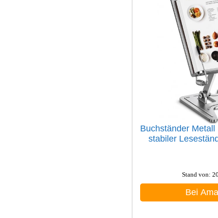
Buchständer Metall h
stabiler Leseständ
Stand von: 2
Bei Am