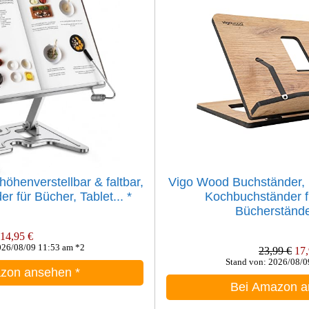
öhenverstellbar & faltbar,
Vigo Wood Buchständer, 
er für Bücher, Tablet...
*
Kochbuchständer f
Bücherständer
14,95 €
026/08/09 11:53 am *2
23,99 €
17,
Stand von: 2026/08/0
azon ansehen
*
Bei Amazon 