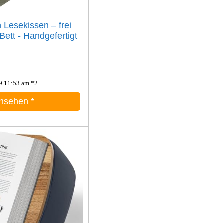
 Lesekissen – frei
Bett - Handgefertigt
*
€
9 11:53 am *2
ansehen
*