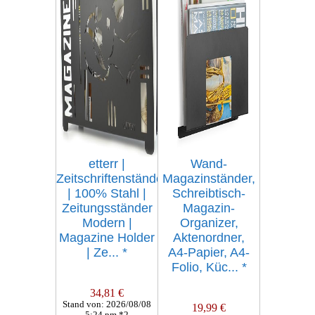
etterr |
Wand-
Zeitschriftenständer
Magazinständer,
| 100% Stahl |
Schreibtisch-
Zeitungsständer
Magazin-
Modern |
Organizer,
Magazine Holder
Aktenordner,
| Ze...
*
A4-Papier, A4-
Folio, Küc...
*
34,81 €
Stand von: 2026/08/08
19,99 €
5:24 pm *2