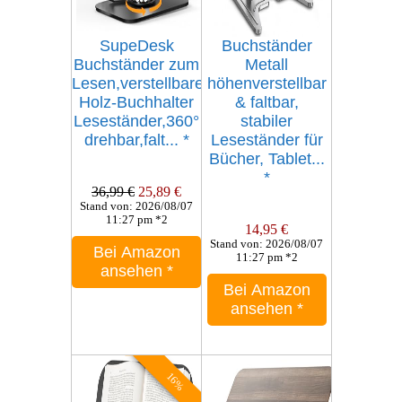
SupeDesk
Buchständer
Buchständer zum
Metall
Lesen,verstellbarer
höhenverstellbar
Holz-Buchhalter
& faltbar,
Leseständer,360°
stabiler
drehbar,falt...
*
Leseständer für
Bücher, Tablet...
*
36,99 €
25,89 €
Stand von: 2026/08/07
11:27 pm *2
14,95 €
Stand von: 2026/08/07
Bei Amazon
11:27 pm *2
ansehen
*
Bei Amazon
ansehen
*
16%