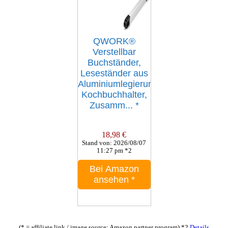
QWORK®
Verstellbar
Buchständer,
Leseständer aus
Aluminiumlegierung,
Kochbuchhalter,
Zusamm...
*
18,98 €
Stand von: 2026/08/07
11:27 pm *2
Bei Amazon
ansehen
*
(* = affiliate link / image source: Amazon partner program)
*2
Details