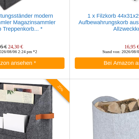
tungsständer modern
1 x Filzkorb 44x31x
ammler Magazinsammler
Aufbewahrungskorb aus Fi
 Treppenkorb...
*
Allzweckko
95 €
24,30 €
16,95 
2026/08/06 2:24 pm *2
Stand von: 2026/08/
azon ansehen
*
Bei Amazon 
25%