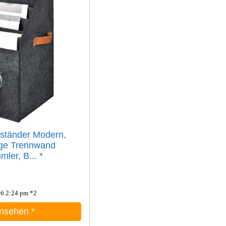
nständer Modern,
ge Trennwand
mler, B...
*
06 2:24 pm *2
ansehen
*