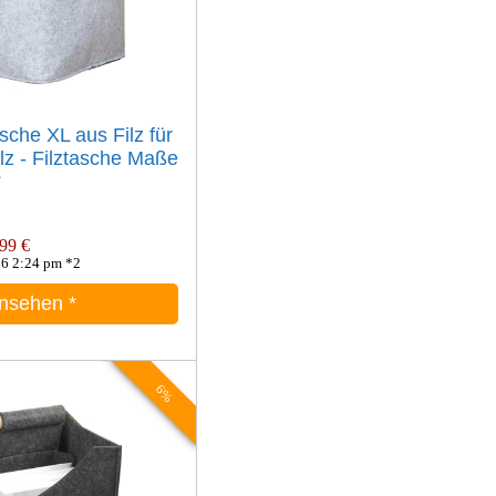
che XL aus Filz für
lz - Filztasche Maße
*
99 €
06 2:24 pm *2
ansehen
*
6%