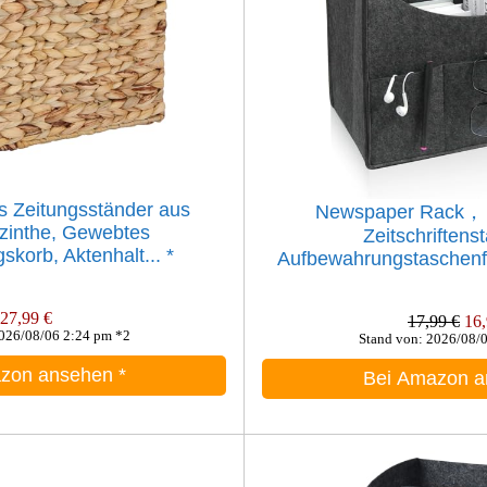
s Zeitungsständer aus
Newspaper Rack， 
zinthe, Gewebtes
Zeitschriftenst
korb, Aktenhalt...
*
Aufbewahrungstaschenfa
27,99 €
17,99 €
16,
2026/08/06 2:24 pm *2
Stand von: 2026/08/
azon ansehen
*
Bei Amazon 