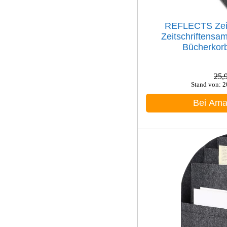
REFLECTS Zei
Zeitschriftens
Bücherkorb
25,
Stand von: 
Bei Am