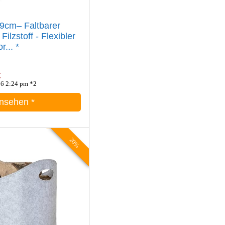
29cm– Faltbarer
lzstoff - Flexibler
r...
*
€
06 2:24 pm *2
ansehen
*
20%