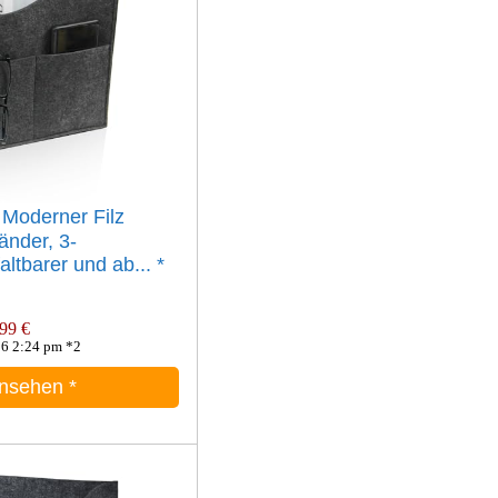
Moderner Filz
änder, 3-
ltbarer und ab...
*
99 €
06 2:24 pm *2
ansehen
*