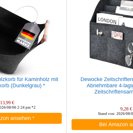
lzkorb für Kaminholz mit
Dewocke Zeitschrifte
lzkorb (Dunkelgrau)
*
Abnehmbare 4-lagi
Zeitschriftensam
13,99 €
2026/08/06 2:24 pm *2
9,28 €
Stand von: 2026/08/
azon ansehen
*
Bei Amazon 